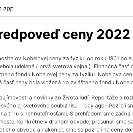
b.app
predpoveď ceny 2022
ositeľov Nobelovej ceny za fyziku od roku 1901 po s
bola udelená ( prvá svetová vojna ). Finančná časť 
tneho fondu Nobelovej ceny za fyziku. Nobelova cen
á časť ceny bola vložená do zvláštneho fondu Nobel
aujímavosti a novinky zo života ľudí. Reportáže a ro
nského aj svetového šoubiznisu. 1 day ago · Pozreli s
ia na trhu s nehnuteľnosťami. S prehľadom sme začnali
este, konkrétne v druhom obvode, presunuli sme s
retieho obvodu a nakoniec sme sa pozreli na ceny d