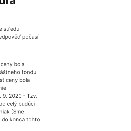
odľa
e středu
ředpověď počasí
 ceny bola
láštneho fondu
sť ceny bola
nie
 9. 2020 - Tzv.
po celý budúci
jniak (Sme
i do konca tohto