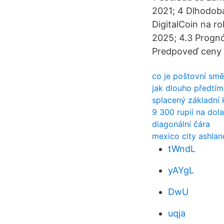
2021; 4 Dlhodobá
DigitalCoin na r
2025; 4.3 Prognó
Predpoveď ceny 
co je poštovní smě
jak dlouho předtím,
splacený základní
9 300 rupií na dola
diagonální čára
mexico city ashlan
tWndL
yAYgL
DwU
uqja