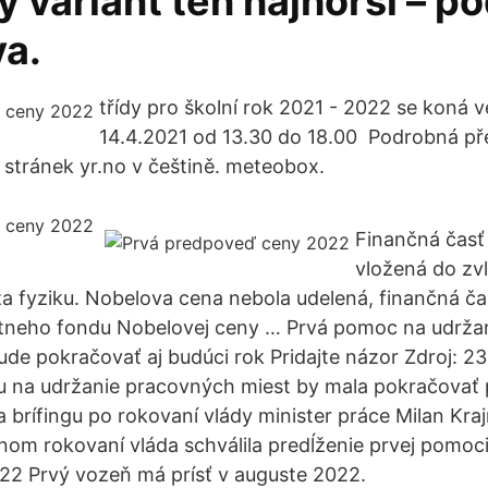
 variant ten najhorší – p
va.
třídy pro školní rok 2021 - 2022 se koná v
14.4.2021 od 13.30 do 18.00 Podrobná p
 stránek yr.no v češtině. meteobox.
Finančná časť
vložená do zv
a fyziku. Nobelova cena nebola udelená, finančná ča
štneho fondu Nobelovej ceny … Prvá pomoc na udrža
de pokračovať aj budúci rok Pridajte názor Zdroj: 23.
 na udržanie pracovných miest by mala pokračovať 
a brífingu po rokovaní vlády minister práce Milan Kra
nom rokovaní vláda schválila predĺženie prvej pomoc
22 Prvý vozeň má prísť v auguste 2022.