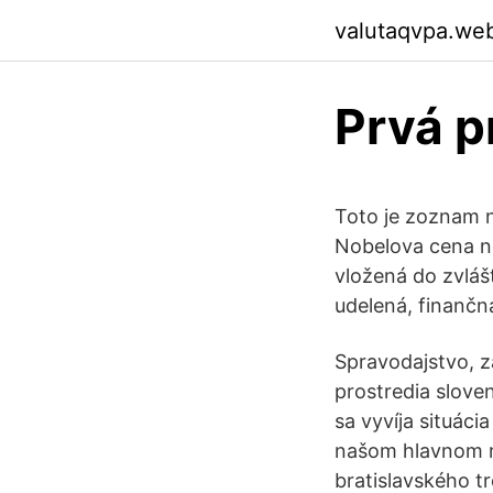
valutaqvpa.we
Prvá 
Toto je zoznam n
Nobelova cena ne
vložená do zvláš
udelená, finančn
Spravodajstvo, z
prostredia slove
sa vyvíja situác
našom hlavnom m
bratislavského t