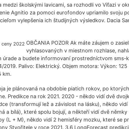
 medzi školskými lavicami, sa rozhodli vo Víťazi v ok
nie Agnitio za pomoci eurofondov upriamilo svoju p
ieľom vylepšenia ich študijných výsledkov. Dacia S
OBČANIA POZOR Ak máte záujem o zasie
vyhlasovaných v miestnom rozhlase, nahl
m úrade a budete informovaní prostredníctvom sms-k
04/2019. Palivo: Elektrický. Objem motora: Výkon: 125
5 km.
oja je plánovaná na obdobie piatich rokov, po ktorýc
e. Predikce na rok 2021. 2020 - někdo vidí dvě dvojky
dce (transformují lež a závislost na lásku), někdo vid
á a bílá), které spolu bojují, a někteří vidí dvě němky 
y (L + M), někdo vidí 2 hemisféry mozku, které se pr
ony Stvořitele v roce 2021. 3.6 LongForecast predikc