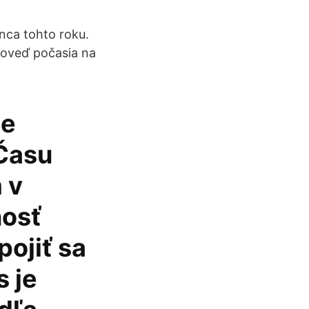
nca tohto roku.
dpoveď počasia na
ne
 Času
 v
nosť
pojiť sa
s je