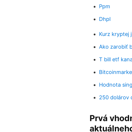
Ppm
DhpI
Kurz kryptej
Ako zarobiť b
T bill etf kan
Bitcoinmarke
Hodnota sing
250 dolárov 
Prvá vhodn
aktuálneh