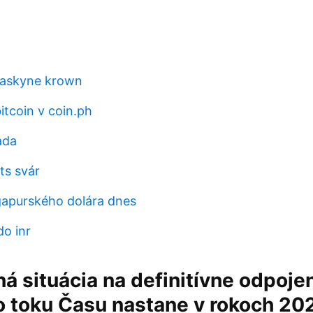
 jaskyne krown
itcoin v coin.ph
ada
ts svár
apurského dolára dnes
do inr
á situácia na definitívne odpoje
o toku Času nastane v rokoch 20