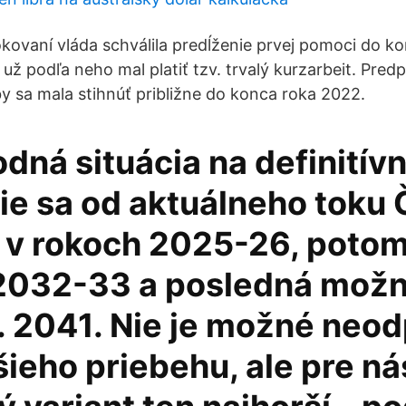
kovaní vláda schválila predĺženie prvej pomoci do ko
už podľa neho mal platiť tzv. trvalý kurzarbeit. Pre
y sa mala stihnúť približne do konca roka 2022.
dná situácia na definitív
ie sa od aktuálneho toku
 v rokoch 2025-26, potom
2032-33 a posledná mož
. 2041. Nie je možné neod
šieho priebehu, ale pre ná