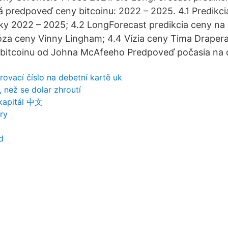
 predpoveď ceny bitcoinu: 2022 – 2025. 4.1 Predikc
oky 2022 – 2025; 4.2 LongForecast predikcia ceny na
za ceny Vinny Lingham; 4.4 Vízia ceny Tima Drapera
bitcoinu od Johna McAfeeho Predpoveď počasia na 
rovací číslo na debetní kartě uk
 než se dolar zhroutí
 kapitál 中文
ry
d