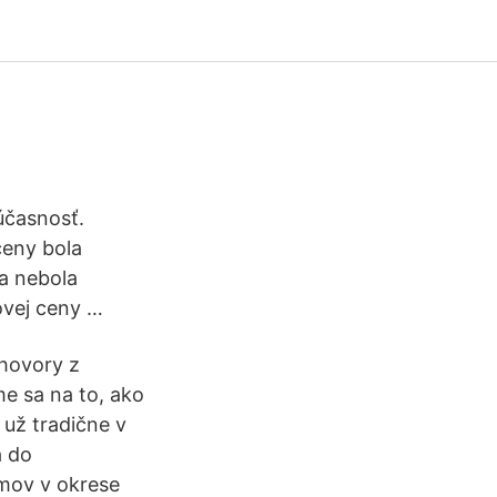
účasnosť.
ceny bola
a nebola
ovej ceny …
zhovory z
me sa na to, ako
 už tradične v
a do
omov v okrese