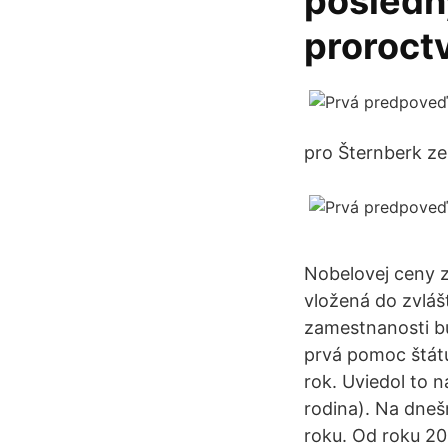
posledný
proroct
pro Šternberk ze
Nobelovej ceny z
vložená do zvlá
zamestnanosti bu
prvá pomoc štátu
rok. Uviedol to n
rodina). Na dneš
roku. Od roku 20