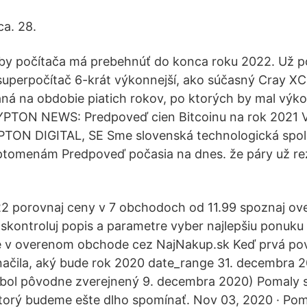
ca. 28.
vby počítača má prebehnúť do konca roku 2022. Už p
uperpočítač 6-krát výkonnejší, ako súčasný Cray XC
aná na obdobie piatich rokov, po ktorých by mal výk
YPTON NEWS: Predpoveď cien Bitcoinu na rok 2021 Vi
PTON DIGITAL, SE Sme slovenská technologická spol
ptomenám Predpoveď počasia na dnes. že páry už re
 porovnaj ceny v 7 obchodoch od 11.99 spoznaj ov
e skontroluj popis a parametre vyber najlepšiu ponu
ie v overenom obchode cez NajNakup.sk Keď prvá po
ačila, aký bude rok 2020 date_range 31. decembra 
ok bol pôvodne zverejnený 9. decembra 2020) Pomaly s
torý budeme ešte dlho spomínať. Nov 03, 2020 · Pom