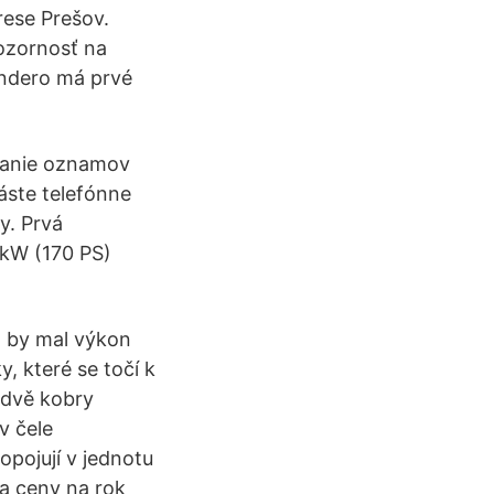
rese Prešov.
ozornosť na
andero má prvé
lanie oznamov
áste telefónne
y. Prvá
 kW (170 PS)
h by mal výkon
, které se točí k
í dvě kobry
v čele
opojují v jednotu
ia ceny na rok