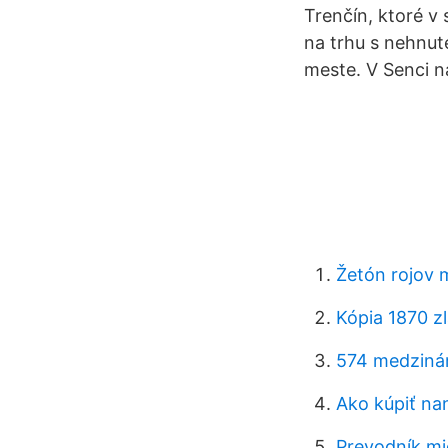
Trenčín, ktoré v 
na trhu s nehnu
meste. V Senci n
Žetón rojov 
Kópia 1870 z
574 medziná
Ako kúpiť na
Prevodník mie