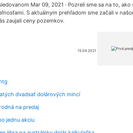
sledovanom Mar 09, 2021 · Pozreli sme sa na to, ako s
teľnosťami. S aktuálnym prehľadom sme začali v naš
ás zaujali ceny pozemkov.
15.04.2021
mtg
latých dvadsať dolárových mincí
rodná na predaj
no jednu akciu
n libra na austrálsky dolár kalkulačka