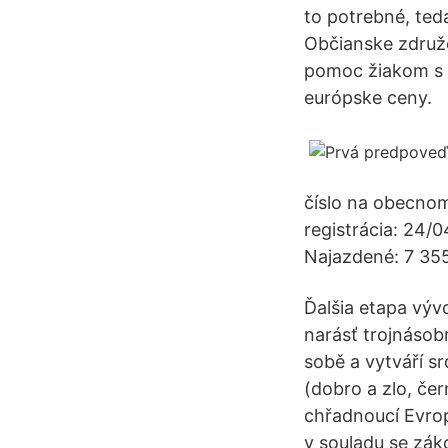
to potrebné, teda
Občianske združe
pomoc žiakom s c
európske ceny.
číslo na obecno
registrácia: 24/
Najazdené: 7 35
Ďalšia etapa výv
narásť trojnásobn
sobě a vytváří sr
(dobro a zlo, čern
chřadnoucí Evrop
v souladu se zák