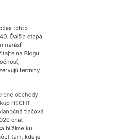
očas tohto
40. Ďalšia etapa
on narásť
tajte na Blogu
očnosť,
zervujú termíny
erené obchody
ku kúp HECHT
vianočná tlačová
2020 chat
a blížime ku
ôcť tam, kde je