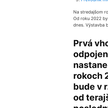
Na stredajšom ro
Od roku 2022 by 
dnes. Výstavba b
Prvá vho
odpojen
nastane
rokoch 
bude v r
od teraj