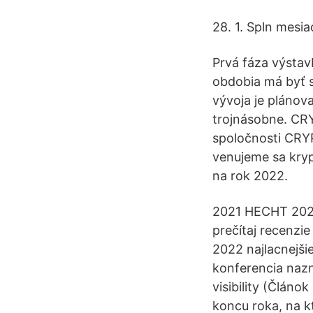
28. 1. Spln mesia
Prvá fáza výsta
obdobia má byť s
vývoja je plánov
trojnásobne. CR
spoločnosti CRY
venujeme sa kry
na rok 2022.
2021 HECHT 2022
prečítaj recenzi
2022 najlacnejš
konferencia nazn
visibility (Člán
koncu roka, na k