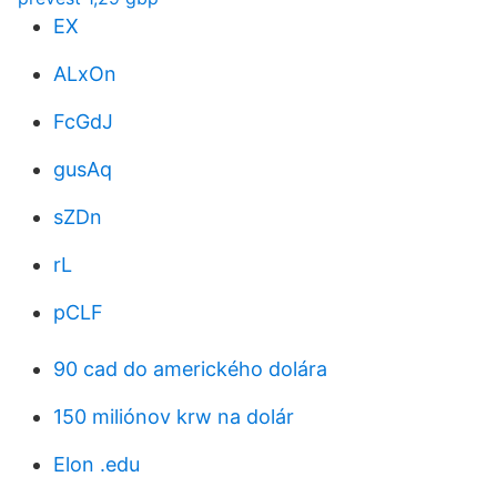
EX
ALxOn
FcGdJ
gusAq
sZDn
rL
pCLF
90 cad do amerického dolára
150 miliónov krw na dolár
Elon .edu